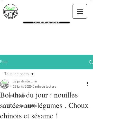
Commander
Post
Tous les posts
Le jardin de Line
Tous les posts
23 janv. 2020
0 min de lecture
Bol thaï du jour : nouilles
Commencer
sautées aux légumes . Choux
Votre communauté
chinois et sésame !