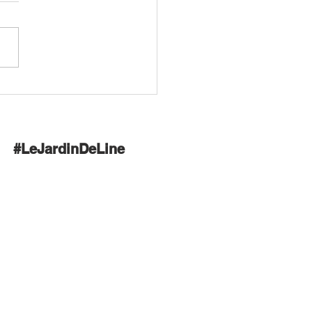
l thaï pour se régaler...
#LeJardinDeLine