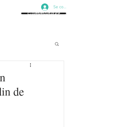
Se connecter
Commander
un
din de