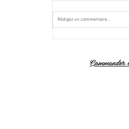
Rédigez un commentaire...
Livraison Jardin de Line suite
Décret Covid-19Livraison Jardin
de Line suite Décret Covid-19
Commander e