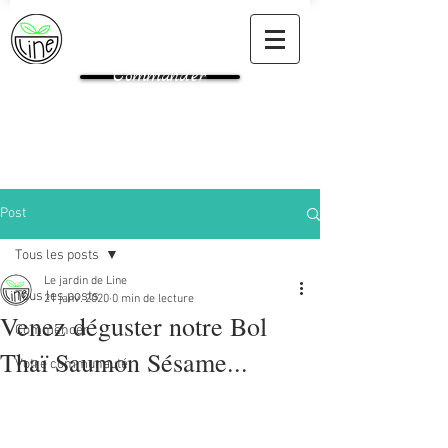
Commander
Post
Tous les posts
Le jardin de Line
Tous les posts
21 janv. 2020
0 min de lecture
Venez déguster notre Bol
Commencer
Thaï Saumon Sésame...
Votre communauté