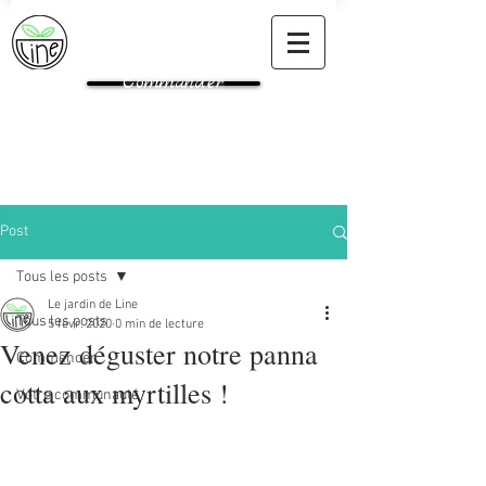
Commander
Post
Tous les posts
Le jardin de Line
Tous les posts
5 févr. 2020
0 min de lecture
Venez déguster notre panna
Commencer
cotta aux myrtilles !
Votre communauté