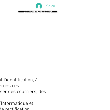
Se connecter
Commander
'identification, à
serons ces
er des courriers, des
 "Informatique et
e rectification,