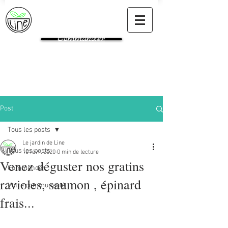
Commander
Post
Tous les posts
Le jardin de Line
Tous les posts
10 févr. 2020
0 min de lecture
Venez déguster nos gratins
Commencer
ravioles, saumon , épinard
Votre communauté
frais...